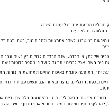
 סובלים מהזעת יתר בכל עונות השנה.
תלווה ריח לא נעים.
ו היראות במיטבנו, לשדר אסתטיות ולהריח טוב, בטח ובטח בק
זית.
ים של לחץ או חרדה. ישנם הבדלים גדולים בין נשים וגברים 
 בית השחי אצל גברים יותר גדול ועל כן מספר בלוטות זיעה אצ
זעת יתר, התופעה פוגמת באיכות החיים ולתחושת אי נוחות מת
ים ובכפות הרגליים, במצח ובאזור הגב ונשים עם חזה גדול 
תית.
 בחברת אנשים. הבאה לידי ביטוי בהימנעות מלחיצת ידיים א
להחליף מספר חולצות במשך היום ולאמץ סגנון לבוש כהה כד