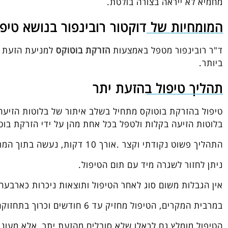
מחמיא לא ייראה בצורה בולטת.
המומחיות של דוקטור רובינפור בנושא טיפ
ד"ר רובינפור מטפל באמצעות
הזרקת בוטוקס
למניעת הזעת ית
ביותר.
תהליך טיפול בהזעת יתר
טיפול בהזרקת בוטוקס מתחיל בשלב איתור של בלוטות הזיעה
בלוטות הזיעה בקלות ולטפל בכל אחת מהן על ידי הזרקת בוט
התהליך פשוט נקודתי וקצר .אורך 10 דקות, נעשה בתוך המרפאה, לא כרוך בכאבים וללא תופעות לוואי.
ניתן לחזור לשגרה מיד עם תום הטיפול.
אין הגבלות משום סוג לאחר הטיפול ותוצאות ניכרות כארבעה 
במרבית המקרים, הטיפול מחזיק עד 6 חודשים וכרוך בתחזוקה פשוטה של פעמיים בשנה!
הטיפול מומלץ גם לכאלו שלא סובלים מהזעת יתר, אלא מעוני