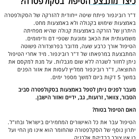
כיצד מתבצע הטיפול בסקולפטרה?
ד"ר רובינפור פיתח שיטה ייחודית להזרקה של הסקולפטרה
באמצעות שימוש בקנולה ולא באמצעות מחט.
היתרון של הזרקה באמצעות קנולה שהיא מפחיתה
משמעותית את הכאב ומונעת שטפי דם ודימומים.
הטיפול אורך כרבע שעה, מדובר בפרוצדורה פשוטה
המתבצעת במרפאתו של ד"ר רובינפור. מיד אחרי הטיפול
ניתן לחזור לשגרה ללא שום מגבלות. על מנת למקסם את
התוצאה, ד"ר רובינפור ממליץ לעסות את אזור הפנים
במשך 5 דקות ביום למשך מספר ימים.
מעבר לפנים ניתן לטפל באמצעות בסקולפטרה סביב
הטבור, צוואר, זרועות, גב, ידיים ואזור הישבן.
האם הטיפול בטוח?
הטיפול עבר את כל האישורים המחמירים בישראל ובחו"ל.
יתרון נוסף של הסקלפטורה שהחומר הוא אינו מן החי ועל
כן אין צורך בבדיקת אלרגיה.