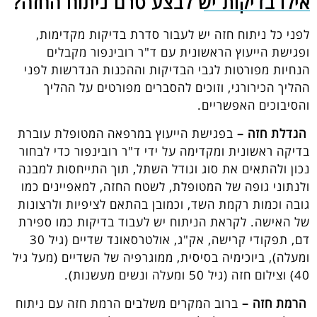
אילו בדיקות יש לבצע טרם ניתוח החזה?
לפני כל ניתוח חזה יש לעבור סדרת בדיקות מקדימות,
ופגישת הייעוץ הראשונית עם ד"ר רובינפור מקבלים
הנחיות מפורטות לגבי הבדיקות וההכנות הנדרשות לפני
ההליך הכירורגי, וזוכים להסברים מפורטים על ההליך
והסיבוכים האפשריים.
הגדלת חזה –
בפגישת הייעוץ במרפאה המטופלת עוברת
בדיקה ראשונית ומקדימה על ידי ד"ר רובינפור כדי לבחור
נכון ולהתאים את סוג וגודל השתל, תוך התייחסות למבנה
ולנתוני גופה של המטופלת, לשטח החזה, למאפיינים כמו
גובה וכמות רקמת השד, וכמובן בהתאם לציפיות ולרצונות
של האישה. לקראת הניתוח יש לעבוד בדיקות כמו ספירת
דם, תפקודי קרישה, אק"ג, אולטרסאונד שדיים (גיל 30
ומעלה), ביוכימיה בסיסית, ממוגרפיה של השדיים (מעל גיל
40) וצילום חזה (גיל 50 ומעלה ונשים מעשנות).
הרמת חזה –
ברוב המקרים משלבים הרמת חזה עם ניתוח