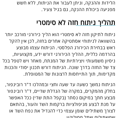
הלידות וההנקה, וניתן לעבור את הניתוח, ללא חשש
מפגיעה ביכולת ההנקה, גם בגיל צעיר.
תהליך ניתוח חזה לא סימטרי
ניתוח לתיקון חזה לא סימטרי הוא הליך כירורגי מורכב יותר
בהשוואה לניתוחי אסתטיקה אחרים בחזה, לכן אין להקל
ראש בבחירת הכירורג הפלסטי. הניתוח עצמו מבוצע
בהרדמה כללית, ההליך הכירורגי דורש ידע, מקצועיות,
ניסיון משמעותי ויצירתיות של המנתח, מאחר ויש לטפל בכל
צד של החזה בדרך שונה. הניתוח דורש תכנון יסודי והכנות
מקדימות, תוך התייחסות לרצונות של המטופלת.
הניתוח נמשך כשעה עד שעה וחצי ובמהלכו ד"ר רובינפור,
בחלק מהמקרים, במקרה של הגדלת שדיים, ד"ר רובינפור
מבצע חתך במיקום נסתר (בקפל התת שדי) ככל האפשר
על מנת לבצע מניפולציות ברקמות השד והעור, בהתאם
לצורך משתילים שומן עצמי כדי להגדיל את נפח השד או
שמשתילים שתל מסיליקון.